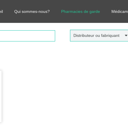
r vos médicaments, leurs prix et estimer ainsi le coût total de votre o
il
Qui sommes-nous?
Pharmacies de garde
Médicam
Distributeur ou fabriquant