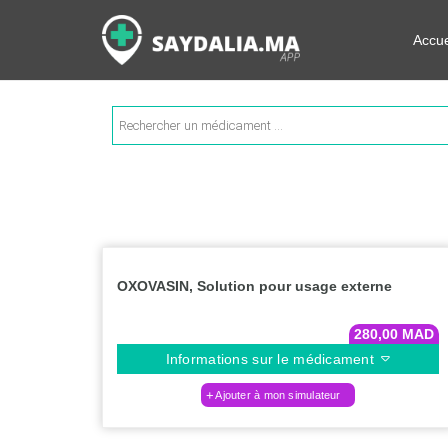
Rechercher les informations su
Accue
Recherche
de
produits
OXOVASIN, Solution pour usage externe
280,00
MAD
Informations sur le médicament
Ajouter à mon simulateur