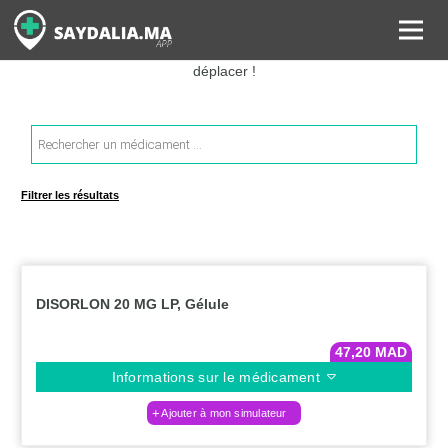
Rechercher les informations sur vos médicaments, leurs prix et
estimer ainsi le coût total de votre ordonnance, sans vous
déplacer !
Recherche
de
produits
Filtrer les résultats
DISORLON 20 MG LP, Gélule
47,20
MAD
Informations sur le médicament
Ajouter à mon simulateur