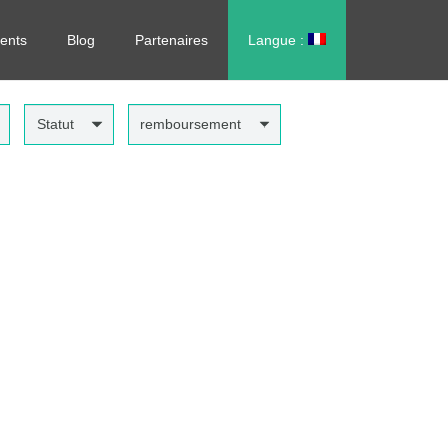
rdonnance, sans vous déplacer !
ents
Blog
Partenaires
Langue :
العربية
Statut
remboursement