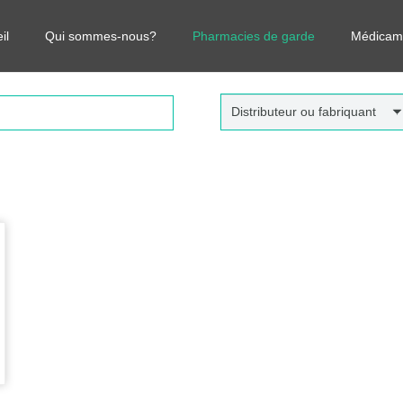
r vos médicaments, leurs prix et estimer ainsi le coût total de votre o
il
Qui sommes-nous?
Pharmacies de garde
Médicam
Distributeur ou fabriquant