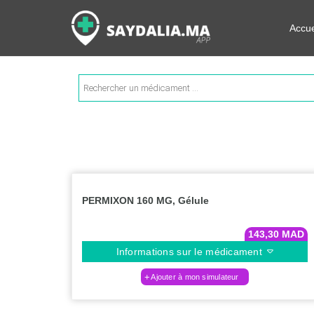
Rechercher les informations su
Accue
Recherche
de
produits
PERMIXON 160 MG, Gélule
143,30
MAD
Informations sur le médicament
Ajouter à mon simulateur