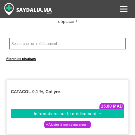
Rechercher les informations sur vos médicaments, leurs prix et
estimer ainsi le coût total de votre ordonnance, sans vous
déplacer !
Recherche
de
produits
Filtrer les résultats
CATACOL 0.1 %, Collyre
15,80
MAD
Informations sur le médicament
Ajouter à mon simulateur