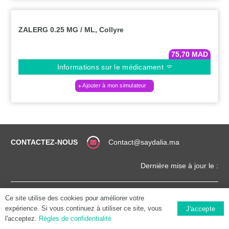
ZALERG 0.25 MG / ML, Collyre
75,70
MAD
Informations sur le médicament
Ajouter à mon simulateur
CONTACTEZ-NOUS
Contact@saydalia.ma
Dernière mise à jour le :
CONDITIONS
COPYRIGHT (©) 2025 |
Ce site utilise des cookies pour améliorer votre
GÉNÉRALES
SAYDALIA.MA
expérience. Si vous continuez à utiliser ce site, vous
J'accepte
l'acceptez.
Règles de confidentialité