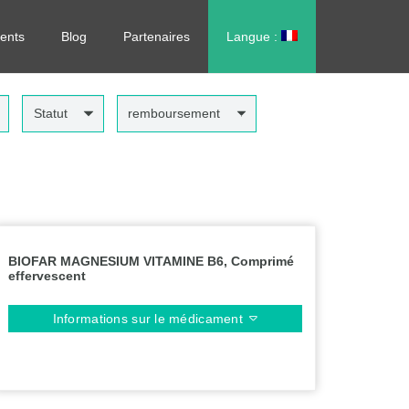
rdonnance, sans vous déplacer !
ents
Blog
Partenaires
Langue :
العربية
Statut
remboursement
BIOFAR MAGNESIUM VITAMINE B6, Comprimé
effervescent
Informations sur le médicament