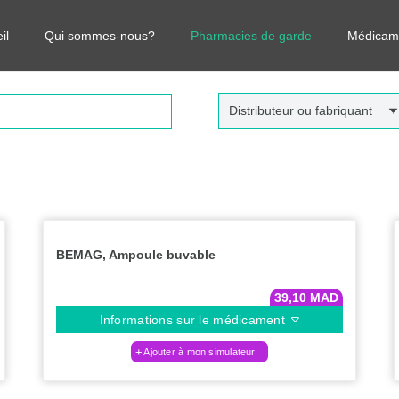
r vos médicaments, leurs prix et estimer ainsi le coût total de votre o
il
Qui sommes-nous?
Pharmacies de garde
Médicam
Distributeur ou fabriquant
BEMAG, Ampoule buvable
39,10
MAD
Informations sur le médicament
Ajouter à mon simulateur