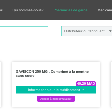
r vos médicaments, leurs prix et estimer ainsi le coût total de votre o
il
Qui sommes-nous?
Pharmacies de garde
Médicam
Distributeur ou fabriquant
GAVISCON 250 MG , Comprimé à la menthe
sans sucre
40,20
MAD
Informations sur le médicament
Ajouter à mon simulateur