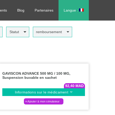
rdonnance, sans vous déplacer !
ents
Blog
Partenaires
Langue :
العربية
Statut
remboursement
GAVISCON ADVANCE 500 MG / 100 MG,
Suspension buvable en sachet
92,40
MAD
Informations sur le médicament
Ajouter à mon simulateur