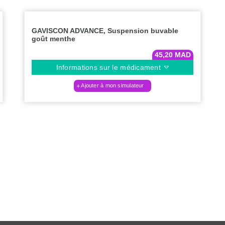
GAVISCON ADVANCE, Suspension buvable
goût menthe
45,20
MAD
Informations sur le médicament
Ajouter à mon simulateur