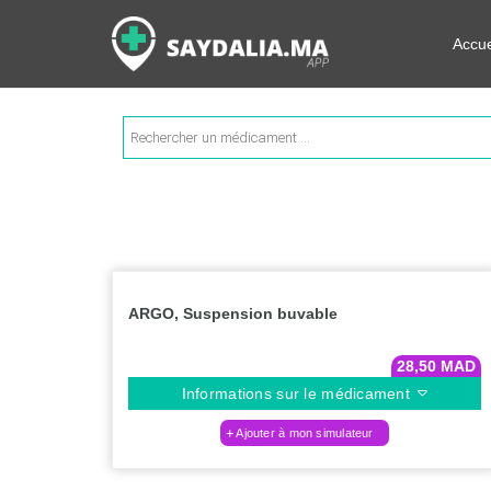
Rechercher les informations su
Accue
Recherche
de
produits
ARGO, Suspension buvable
28,50
MAD
Informations sur le médicament
Ajouter à mon simulateur