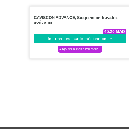
GAVISCON ADVANCE, Suspension buvable
goût anis
45,20
MAD
Informations sur le médicament
Ajouter à mon simulateur