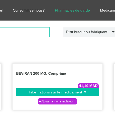
r vos médicaments, leurs prix et estimer ainsi le coût total de votre o
il
Qui sommes-nous?
Pharmacies de garde
Médicam
Distributeur ou fabriquant
BEVIRAN 200 MG, Comprimé
41,10
MAD
Informations sur le médicament
Ajouter à mon simulateur