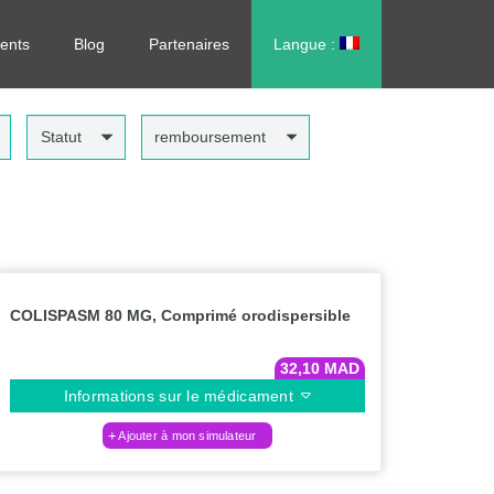
rdonnance, sans vous déplacer !
ents
Blog
Partenaires
Langue :
العربية
Statut
remboursement
COLISPASM 80 MG, Comprimé orodispersible
32,10
MAD
Informations sur le médicament
Ajouter à mon simulateur