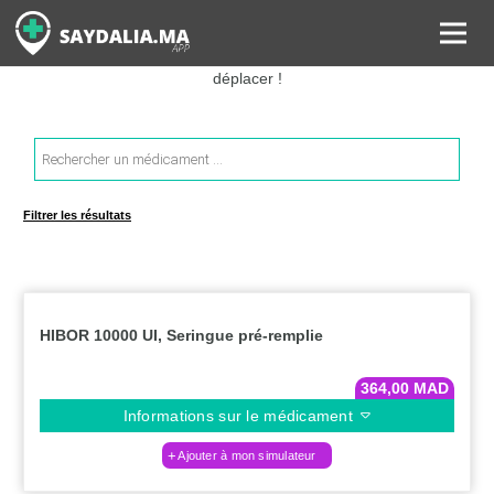
Rechercher les informations sur vos médicaments, leurs prix et
estimer ainsi le coût total de votre ordonnance, sans vous
déplacer !
Recherche
de
produits
Filtrer les résultats
HIBOR 10000 UI, Seringue pré-remplie
364,00
MAD
Informations sur le médicament
Ajouter à mon simulateur