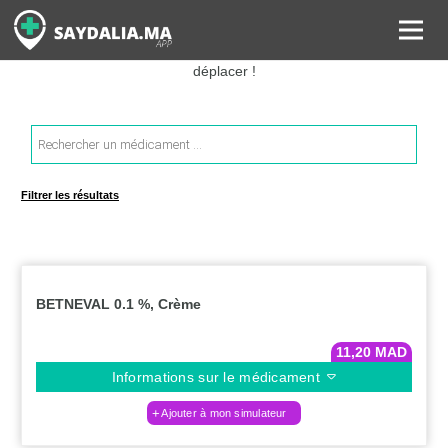
Rechercher les informations sur vos médicaments, leurs prix et
estimer ainsi le coût total de votre ordonnance, sans vous
déplacer !
Recherche
de
produits
Filtrer les résultats
BETNEVAL 0.1 %, Crème
11,20
MAD
Informations sur le médicament
Ajouter à mon simulateur