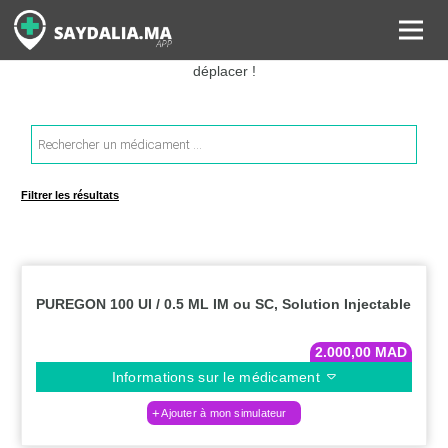
Rechercher les informations sur vos médicaments, leurs prix et
estimer ainsi le coût total de votre ordonnance, sans vous
déplacer !
Recherche
de
produits
Filtrer les résultats
PUREGON 100 UI / 0.5 ML IM ou SC, Solution Injectable
2.000,00
MAD
Informations sur le médicament
Ajouter à mon simulateur