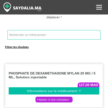
Rechercher les informations sur vos médicaments, leurs prix et
estimer ainsi le coût total de votre ordonnance, sans vous
déplacer !
Recherche
de
produits
Filtrer les résultats
PHOSPHATE DE DEXAMETHASONE MYLAN 20 MG / 5
ML, Solution injectable
127,00
MAD
Informations sur le médicament
Ajouter à mon simulateur