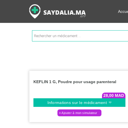
Rechercher les informations su
Accue
Recherche
de
produits
KEFLIN 1 G, Poudre pour usage parenteral
28,00
MAD
Informations sur le médicament
Ajouter à mon simulateur