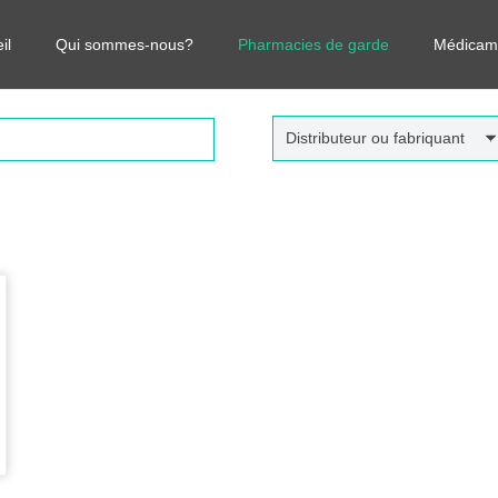
r vos médicaments, leurs prix et estimer ainsi le coût total de votre o
il
Qui sommes-nous?
Pharmacies de garde
Médicam
Distributeur ou fabriquant