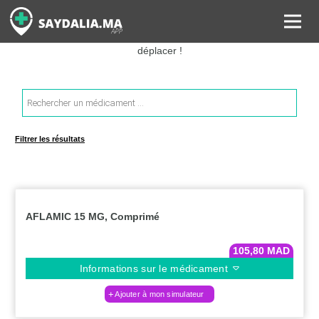
Rechercher les informations sur vos médicaments, leurs prix et
estimer ainsi le coût total de votre ordonnance, sans vous
déplacer !
Recherche
de
produits
Filtrer les résultats
AFLAMIC 15 MG, Comprimé
105,80
MAD
Informations sur le médicament
Ajouter à mon simulateur