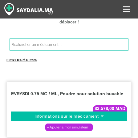
Rechercher les informations sur vos médicaments, leurs prix et
estimer ainsi le coût total de votre ordonnance, sans vous
déplacer !
Recherche
de
produits
Filtrer les résultats
EVRYSDI 0.75 MG / ML, Poudre pour solution buvable
83.578,00
MAD
Informations sur le médicament
Ajouter à mon simulateur