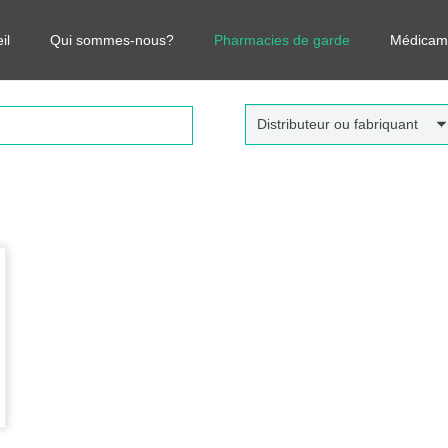
r vos médicaments, leurs prix et estimer ainsi le coût total de votre o
il
Qui sommes-nous?
Pharmacies de garde
Médicam
Distributeur ou fabriquant