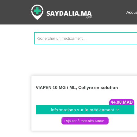
Rechercher les informations su
Accue
Recherche
de
produits
VIAPEN 10 MG / ML, Collyre en solution
44,00
MAD
Informations sur le médicament
Ajouter à mon simulateur