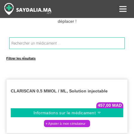
Rechercher les informations sur vos médicaments, leurs prix et
estimer ainsi le coût total de votre ordonnance, sans vous
déplacer !
Recherche
de
produits
Filtrer les résultats
CLARISCAN 0.5 MMOL / ML, Solution injectable
457,00
MAD
Informations sur le médicament
Ajouter à mon simulateur