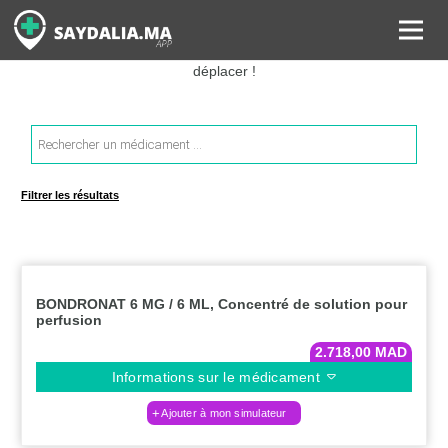
Rechercher les informations sur vos médicaments, leurs prix et
estimer ainsi le coût total de votre ordonnance, sans vous
déplacer !
Recherche
de
produits
Filtrer les résultats
BONDRONAT 6 MG / 6 ML, Concentré de solution pour
perfusion
2.718,00
MAD
Informations sur le médicament
Ajouter à mon simulateur