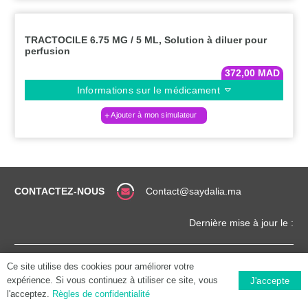
TRACTOCILE 6.75 MG / 5 ML, Solution à diluer pour
perfusion
372,00
MAD
Informations sur le médicament
Ajouter à mon simulateur
CONTACTEZ-NOUS
Contact@saydalia.ma
Dernière mise à jour le :
CONDITIONS
COPYRIGHT (©) 2025 |
Ce site utilise des cookies pour améliorer votre
GÉNÉRALES
SAYDALIA.MA
expérience. Si vous continuez à utiliser ce site, vous
J'accepte
l'acceptez.
Règles de confidentialité