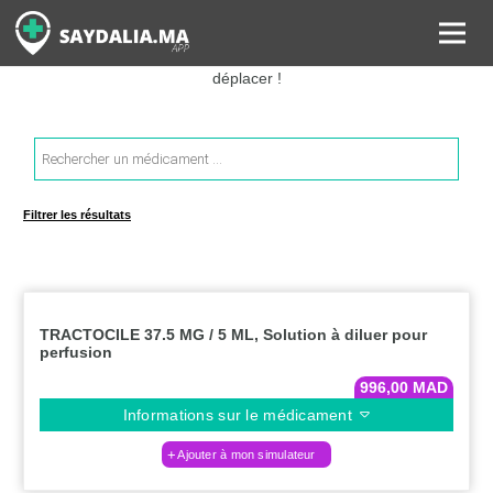
Rechercher les informations sur vos médicaments, leurs prix et
estimer ainsi le coût total de votre ordonnance, sans vous
déplacer !
Recherche
de
produits
Filtrer les résultats
TRACTOCILE 37.5 MG / 5 ML, Solution à diluer pour
perfusion
996,00
MAD
Informations sur le médicament
Ajouter à mon simulateur