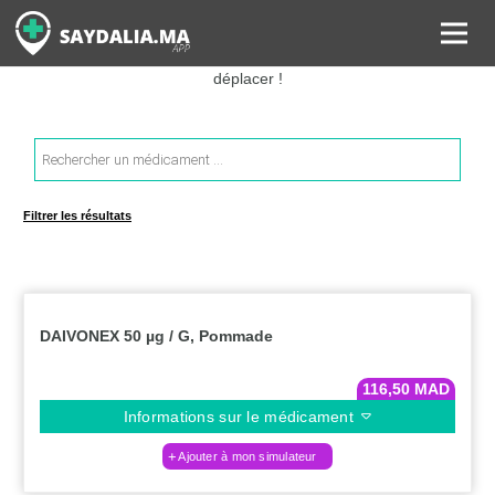
Rechercher les informations sur vos médicaments, leurs prix et
estimer ainsi le coût total de votre ordonnance, sans vous
déplacer !
Recherche
de
produits
Filtrer les résultats
DAIVONEX 50 µg / G, Pommade
116,50
MAD
Informations sur le médicament
Ajouter à mon simulateur