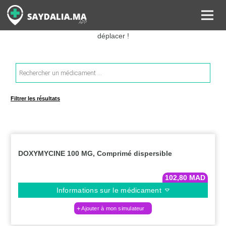
Rechercher les informations sur vos médicaments, leurs prix et
estimer ainsi le coût total de votre ordonnance, sans vous
déplacer !
Recherche
de
produits
Filtrer les résultats
DOXYMYCINE 100 MG, Comprimé dispersible
102,80
MAD
Informations sur le médicament
Ajouter à mon simulateur