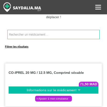
Rechercher les informations sur vos médicaments, leurs prix et
estimer ainsi le coût total de votre ordonnance, sans vous
déplacer !
Recherche
de
produits
Filtrer les résultats
CO-IPREL 20 MG / 12.5 MG, Comprimé sécable
71,50
MAD
Informations sur le médicament
Ajouter à mon simulateur