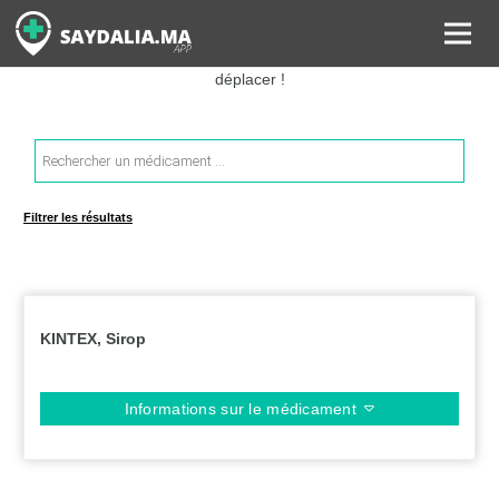
Rechercher les informations sur vos médicaments, leurs prix et
estimer ainsi le coût total de votre ordonnance, sans vous
déplacer !
Recherche
de
produits
Filtrer les résultats
KINTEX, Sirop
Informations sur le médicament