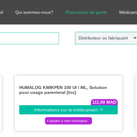
r vos médicaments, leurs prix et estimer ainsi le coût total de votre o
il
Qui sommes-nous?
Pharmacies de garde
Médicam
Distributeur ou fabriquant
HUMALOG KWIKPEN 100 UI / ML, Solution
pour usage parenteral [Ins]
111,00
MAD
Informations sur le médicament
Ajouter à mon simulateur