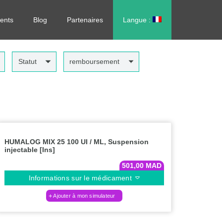
rdonnance, sans vous déplacer !
ents
Blog
Partenaires
Langue :
العربية
Statut
remboursement
HUMALOG MIX 25 100 UI / ML, Suspension
injectable [Ins]
501,00
MAD
Informations sur le médicament
Ajouter à mon simulateur