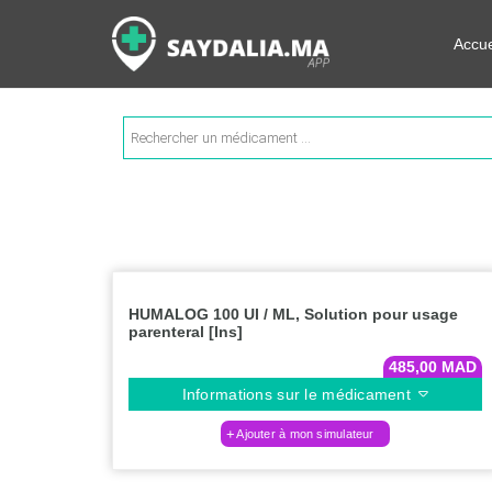
Rechercher les informations su
Accue
Recherche
de
produits
HUMALOG 100 UI / ML, Solution pour usage
parenteral [Ins]
485,00
MAD
Informations sur le médicament
Ajouter à mon simulateur