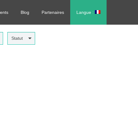
rdonnance, sans vous déplacer !
ents
Blog
Partenaires
Langue :
العربية
Statut