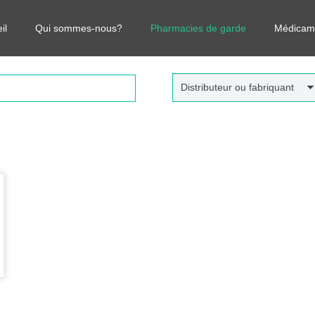
r vos médicaments, leurs prix et estimer ainsi le coût total de votre o
il
Qui sommes-nous?
Pharmacies de garde
Médicam
Distributeur ou fabriquant