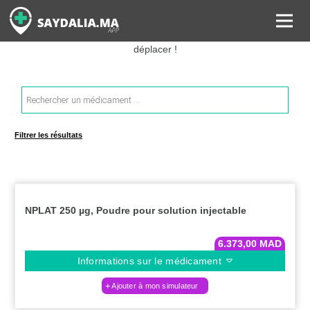
Rechercher les informations sur vos médicaments, leurs prix et
estimer ainsi le coût total de votre ordonnance, sans vous
déplacer !
Recherche
de
produits
Filtrer les résultats
NPLAT 250 µg, Poudre pour solution injectable
6.373,00
MAD
Informations sur le médicament
Ajouter à mon simulateur