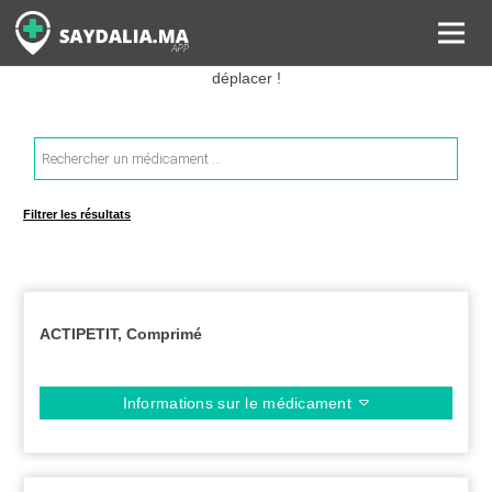
Rechercher les informations sur vos médicaments, leurs prix et
estimer ainsi le coût total de votre ordonnance, sans vous
déplacer !
Recherche
de
produits
Filtrer les résultats
ACTIPETIT, Comprimé
Informations sur le médicament