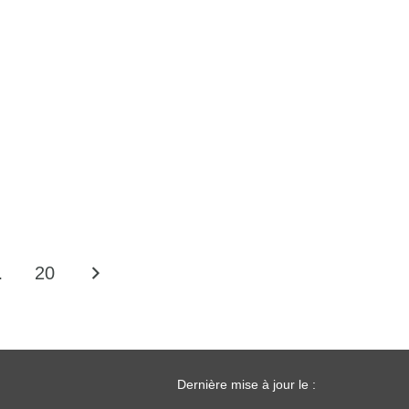
…
20
Dernière mise à jour le :