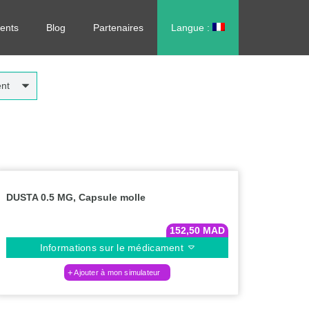
rdonnance, sans vous déplacer !
ents
Blog
Partenaires
Langue :
العربية
nt
DUSTA 0.5 MG, Capsule molle
152,50
MAD
Informations sur le médicament
Ajouter à mon simulateur