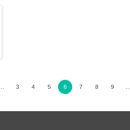
…
3
4
5
6
7
8
9