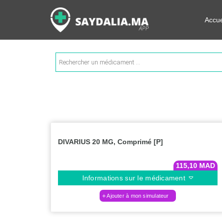
Rechercher les informations su
Accue
Recherche
de
produits
DIVARIUS 20 MG, Comprimé [P]
115,10
MAD
Informations sur le médicament
Ajouter à mon simulateur