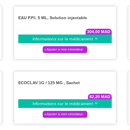
EAU P.P.I. 5 ML, Solution injectable
304,00
MAD
Informations sur le médicament
Ajouter à mon simulateur
ECOCLAV 1G / 125 MG , Sachet
82,20
MAD
Informations sur le médicament
Ajouter à mon simulateur