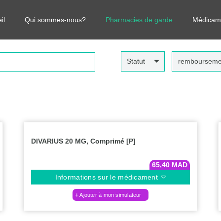
r vos médicaments, leurs prix et estimer ainsi le coût total de votre o
il
Qui sommes-nous?
Pharmacies de garde
Médicam
Statut
rembourseme
DIVARIUS 20 MG, Comprimé [P]
65,40
MAD
Informations sur le médicament
Ajouter à mon simulateur