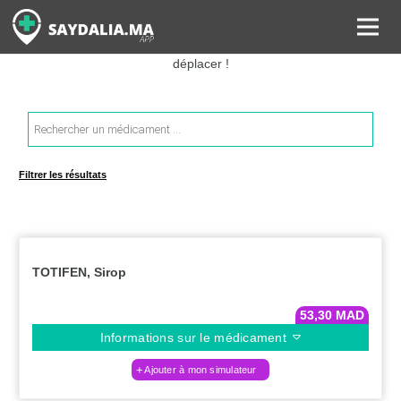
Rechercher les informations sur vos médicaments, leurs prix et
estimer ainsi le coût total de votre ordonnance, sans vous
déplacer !
Recherche
de
produits
Filtrer les résultats
TOTIFEN, Sirop
53,30
MAD
Informations sur le médicament
Ajouter à mon simulateur