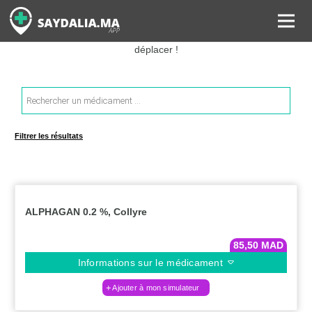
Rechercher les informations sur vos médicaments, leurs prix et
estimer ainsi le coût total de votre ordonnance, sans vous
déplacer !
Recherche
de
produits
Filtrer les résultats
ALPHAGAN 0.2 %, Collyre
85,50
MAD
Informations sur le médicament
Ajouter à mon simulateur