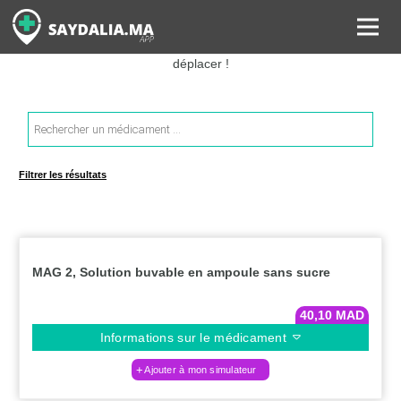
Rechercher les informations sur vos médicaments, leurs prix et
estimer ainsi le coût total de votre ordonnance, sans vous
déplacer !
Recherche
de
produits
Filtrer les résultats
MAG 2, Solution buvable en ampoule sans sucre
40,10
MAD
Informations sur le médicament
Ajouter à mon simulateur