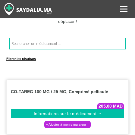
Rechercher les informations sur vos médicaments, leurs prix et
estimer ainsi le coût total de votre ordonnance, sans vous
déplacer !
Recherche
de
produits
Filtrer les résultats
CO-TAREG 160 MG / 25 MG, Comprimé pelliculé
205,00
MAD
Informations sur le médicament
Ajouter à mon simulateur