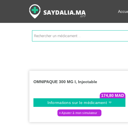
Rechercher les informations su
Accue
Recherche
de
produits
OMNIPAQUE 300 MG I, Injectable
174,80
MAD
Informations sur le médicament
Ajouter à mon simulateur