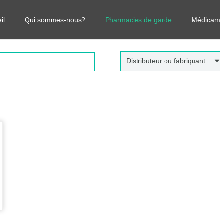
r vos médicaments, leurs prix et estimer ainsi le coût total de votre o
il
Qui sommes-nous?
Pharmacies de garde
Médicam
Distributeur ou fabriquant