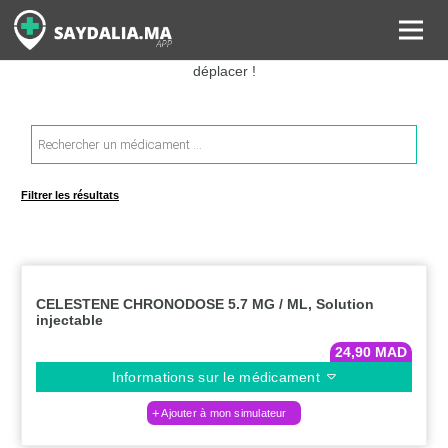
Rechercher les informations sur vos médicaments, leurs prix et
estimer ainsi le coût total de votre ordonnance, sans vous
déplacer !
Recherche
de
produits
Filtrer les résultats
CELESTENE CHRONODOSE 5.7 MG / ML, Solution
injectable
24,90
MAD
Informations sur le médicament
Ajouter à mon simulateur