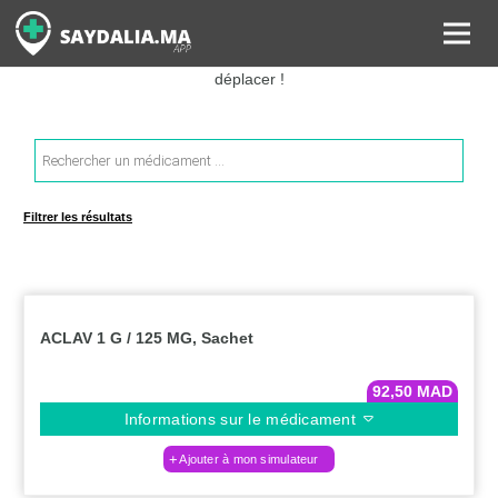
Rechercher les informations sur vos médicaments, leurs prix et
estimer ainsi le coût total de votre ordonnance, sans vous
déplacer !
Recherche
de
produits
Filtrer les résultats
ACLAV 1 G / 125 MG, Sachet
92,50
MAD
Informations sur le médicament
Ajouter à mon simulateur