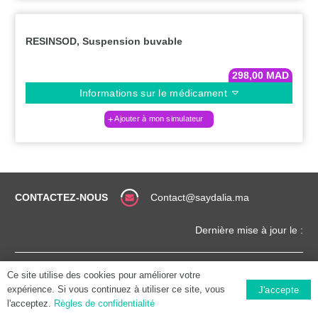
RESINSOD, Suspension buvable
298,00
MAD
Informations sur le médicament
Ajouter à mon simulateur
CONTACTEZ-NOUS
Contact@saydalia.ma
Dernière mise à jour le :
CONDITIONS
COPYRIGHT (©) 2025 |
Ce site utilise des cookies pour améliorer votre
GÉNÉRALES
SAYDALIA.MA
expérience. Si vous continuez à utiliser ce site, vous
J'accepte
l'acceptez.
Règles de confidentialité