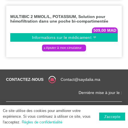
MULTIBIC 2 MMOL/L, POTASSIUM, Solution pour
hémofiltration dans une poche bi-compartimentée
509,00
MAD
Informations sur le médicament
Ajouter à mon simulateur
CONTACTEZ-NOUS
Contact@saydalia.ma
Dernière mise à jour le :
CONDITIONS
COPYRIGHT (©) 2025 |
Ce site utilise des cookies pour améliorer votre
GÉNÉRALES
SAYDALIA.MA
expérience. Si vous continuez à utiliser ce site, vous
J'accepte
l'acceptez.
Règles de confidentialité