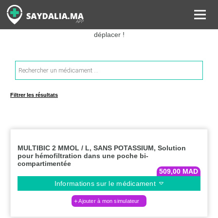
Rechercher les informations sur vos médicaments, leurs prix et
estimer ainsi le coût total de votre ordonnance, sans vous
déplacer !
Recherche
de
produits
Filtrer les résultats
MULTIBIC 2 MMOL / L, SANS POTASSIUM, Solution
pour hémofiltration dans une poche bi-
compartimentée
509,00
MAD
Informations sur le médicament
Ajouter à mon simulateur