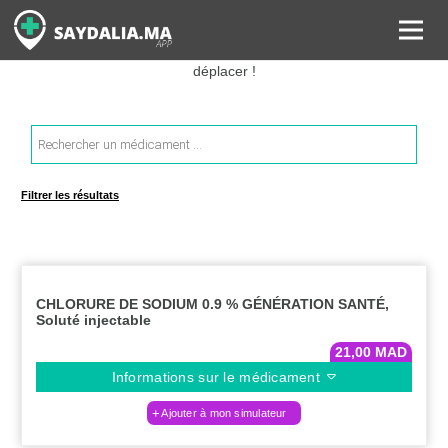
Rechercher les informations sur vos médicaments, leurs prix et
estimer ainsi le coût total de votre ordonnance, sans vous
déplacer !
Recherche
de
produits
Filtrer les résultats
CHLORURE DE SODIUM 0.9 % GÉNÉRATION SANTÉ,
Soluté injectable
21,00
MAD
Informations sur le médicament
Ajouter à mon simulateur