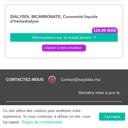
DIALYSOL BICARBONATE, Concentré liquide
d’hémodialyse
128,00
MAD
Informations sur le médicament
Ajouter à mon simulateur
CONTACTEZ-NOUS
Contact@saydalia.ma
Dernière mise à jour le :
CONDITIONS
COPYRIGHT (©) 2025 |
Ce site utilise des cookies pour améliorer votre
GÉNÉRALES
SAYDALIA.MA
expérience. Si vous continuez à utiliser ce site, vous
J'accepte
l'acceptez.
Règles de confidentialité