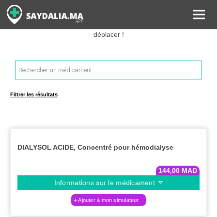
Rechercher les informations sur vos médicaments, leurs prix et
estimer ainsi le coût total de votre ordonnance, sans vous
déplacer !
Recherche
de
produits
Filtrer les résultats
DIALYSOL ACIDE, Concentré pour hémodialyse
144,00
MAD
Informations sur le médicament
Ajouter à mon simulateur