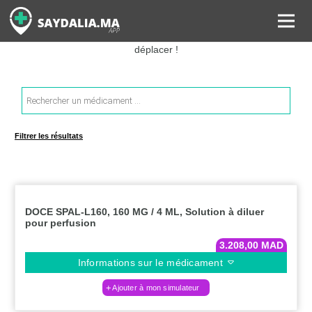
Rechercher les informations sur vos médicaments, leurs prix et
estimer ainsi le coût total de votre ordonnance, sans vous
déplacer !
Recherche
de
produits
Filtrer les résultats
DOCE SPAL-L160, 160 MG / 4 ML, Solution à diluer
pour perfusion
3.208,00
MAD
Informations sur le médicament
Ajouter à mon simulateur