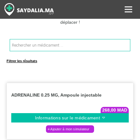
Rechercher les informations sur vos médicaments, leurs prix et
estimer ainsi le coût total de votre ordonnance, sans vous
déplacer !
Recherche
de
produits
Filtrer les résultats
ADRENALINE 0.25 MG, Ampoule injectable
268,00
MAD
Informations sur le médicament
Ajouter à mon simulateur