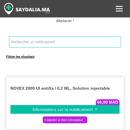
Rechercher les informations sur vos médicaments, leurs prix et
estimer ainsi le coût total de votre ordonnance, sans vous
déplacer !
Recherche
de
produits
Filtrer les résultats
NOVEX 2000 UI antiXa / 0.2 ML, Solution injectable
66,00
MAD
Informations sur le médicament
Ajouter à mon simulateur