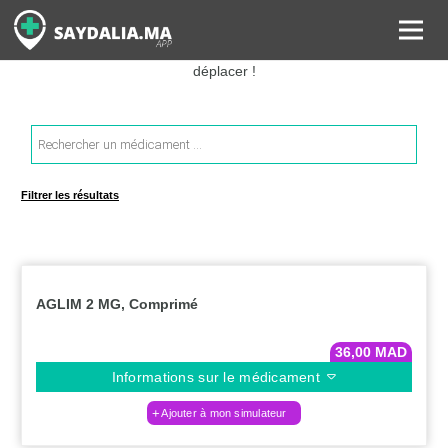
Rechercher les informations sur vos médicaments, leurs prix et
estimer ainsi le coût total de votre ordonnance, sans vous
déplacer !
Recherche
de
produits
Filtrer les résultats
AGLIM 2 MG, Comprimé
36,00
MAD
Informations sur le médicament
Ajouter à mon simulateur