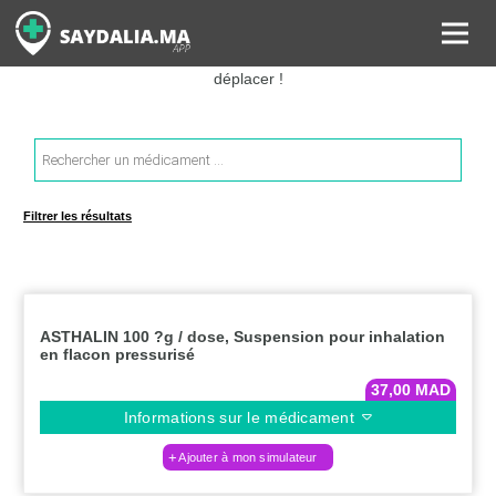
Rechercher les informations sur vos médicaments, leurs prix et
estimer ainsi le coût total de votre ordonnance, sans vous
déplacer !
Recherche
de
produits
Filtrer les résultats
ASTHALIN 100 ?g / dose, Suspension pour inhalation
en flacon pressurisé
37,00
MAD
Informations sur le médicament
Ajouter à mon simulateur