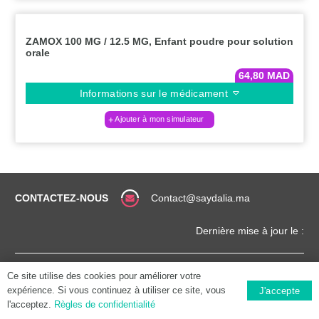
ZAMOX 100 MG / 12.5 MG, Enfant poudre pour solution
orale
64,80
MAD
Informations sur le médicament
Ajouter à mon simulateur
CONTACTEZ-NOUS
Contact@saydalia.ma
Dernière mise à jour le :
CONDITIONS
COPYRIGHT (©) 2025 |
Ce site utilise des cookies pour améliorer votre
GÉNÉRALES
SAYDALIA.MA
expérience. Si vous continuez à utiliser ce site, vous
J'accepte
l'acceptez.
Règles de confidentialité