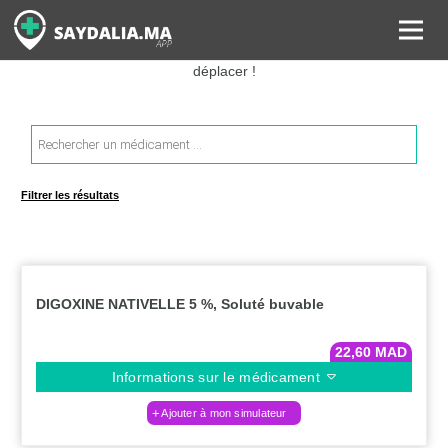
Rechercher les informations sur vos médicaments, leurs prix et
estimer ainsi le coût total de votre ordonnance, sans vous
déplacer !
Recherche
de
produits
Filtrer les résultats
DIGOXINE NATIVELLE 5 %, Soluté buvable
22,60
MAD
Informations sur le médicament
Ajouter à mon simulateur