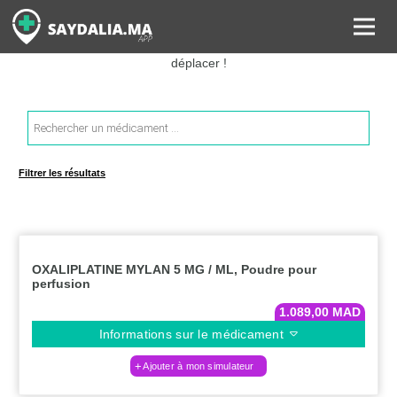
Rechercher les informations sur vos médicaments, leurs prix et
estimer ainsi le coût total de votre ordonnance, sans vous
déplacer !
Recherche
de
produits
Filtrer les résultats
OXALIPLATINE MYLAN 5 MG / ML, Poudre pour
perfusion
1.089,00
MAD
Informations sur le médicament
Ajouter à mon simulateur