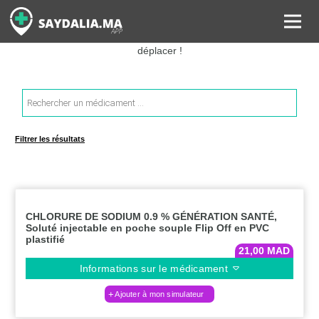
Rechercher les informations sur vos médicaments, leurs prix et
estimer ainsi le coût total de votre ordonnance, sans vous
déplacer !
Recherche
de
produits
Filtrer les résultats
CHLORURE DE SODIUM 0.9 % GÉNÉRATION SANTÉ,
Soluté injectable en poche souple Flip Off en PVC
plastifié
21,00
MAD
Informations sur le médicament
Ajouter à mon simulateur