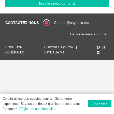
500
Tous les médicaments
MG
/
50
MG,
CONTACTEZ-NOUS
Contact@saydalia.ma
Poudre
pour
Dernière mise à jour le :
préparation
injectable
CONDITIONS
COPYRIGHT (©) 2025 |
GÉNÉRALES
SAYDALIA.MA
Ce site utilise des cookies pour améliorer votre
expérience. Si vous continuez à utiliser ce site, vous
J'accepte
l'acceptez.
Règles de confidentialité