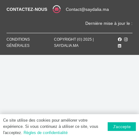
effervescent
CONTACTEZ-NOUS
Contact@saydalia.ma
Dernière mise à jour le :
CONDITIONS
COPYRIGHT (©) 2025 |
GÉNÉRALES
SAYDALIA.MA
Ce site utilise des cookies pour améliorer votre
expérience. Si vous continuez à utiliser ce site, vous
J'accepte
l'acceptez.
Règles de confidentialité