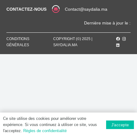
5
ML,
CONTACTEZ-NOUS
Contact@saydalia.ma
Solution
buvable
Dernière mise à jour le :
CONDITIONS
COPYRIGHT (©) 2025 |
GÉNÉRALES
SAYDALIA.MA
Ce site utilise des cookies pour améliorer votre
expérience. Si vous continuez à utiliser ce site, vous
J'accepte
l'acceptez.
Règles de confidentialité