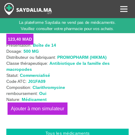
La plateforme Saydalia ne vend pas de médicaments.
C-BAC 500 MG, COMPRIMÉ
Veuillez consulter votre pharmacie pour vos achats.
123,40
MAD
Présentation:
Boîte de 14
Dosage:
500 MG
Distributeur ou fabriquant:
PROMOPHARM (HIKMA)
Classe thérapeutique:
Antibiotique de la famille des
macropodes
Statut:
Commercialisé
Code ATC:
J01FA09
Composition:
Clarithromycine
remboursement:
Oui
Nature:
Médicament
quantité
de
C-
BAC
Tous les médicaments