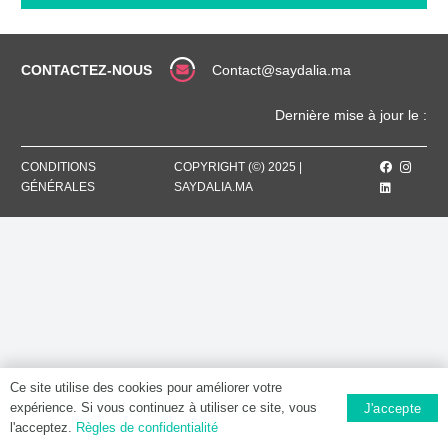
MG,
Comprimé
pelliculé
CONTACTEZ-NOUS
Contact@saydalia.ma
Dernière mise à jour le :
CONDITIONS
COPYRIGHT (©) 2025 |
GÉNÉRALES
SAYDALIA.MA
Ce site utilise des cookies pour améliorer votre
expérience. Si vous continuez à utiliser ce site, vous
J'accepte
l'acceptez.
Règles de confidentialité